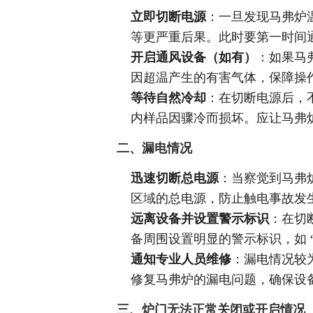
立即切断电源
：一旦发现马弗炉
等更严重后果。此时要第一时间
开启通风设备（如有）
：如果马
因超温产生的有害气体，保障操
等待自然冷却
：在切断电源后，
内样品因骤冷而损坏。应让马弗
二、漏电情况
迅速切断总电源
：当察觉到马弗
区域的总电源，防止触电事故发
远离设备并设置警示标识
：在切
备周围设置明显的警示标识，如 
通知专业人员维修
：漏电情况较
修复马弗炉的漏电问题，确保设
三、炉门无法正常关闭或开启情况