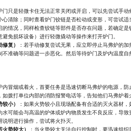
炉门只是轻微卡住无法正常关闭或开启，可以先尝试手动
小心清除；同时查看炉门铰链是否松动或变形，可尝试适
启的情况，同样检查铰链等部件是否存在问题，若确定是
意避免损坏设备）进行轻微撬动等操作来打开炉门。
动修复）
：若手动修复尝试无果，应立即停止马弗炉的加
制不准确等问题进一步恶化。然后等待炉门及炉内温度自
炉内冒烟或着火，首要任务是迅速切断马弗炉的电源，防
，如拨打单位内部的消防报警电话等，告知他们马弗炉着
势较小）
：如果火势较小且现场配备有合适的灭火器材，
为水可能会与高温的炉体或炉内物质发生不良反应，导致
用说明进行操作，尝试将火扑灭。
若火势较大）
：当火势较大无法自行控制时，要迅速组织