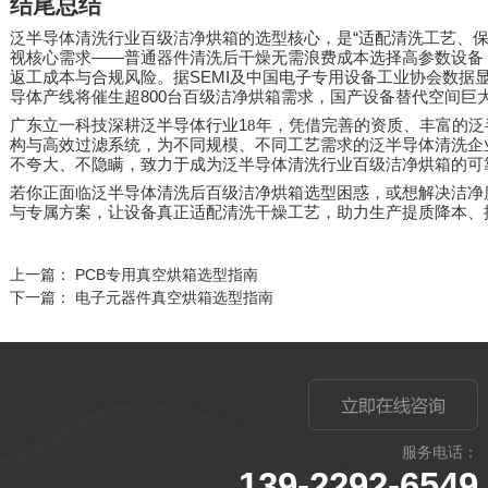
结尾总结
“
泛半导体清洗行业百级洁净烘箱的选型核心，是
适配清洗工艺、
——
视核心需求
普通器件清洗后干燥无需浪费成本选择高参数设备
SEMI
返工成本与合规风险。据
及中国电子专用设备工业协会数据
800
导体产线将催生超
台百级洁净烘箱需求，国产设备替代空间巨
1
广东立一科技深耕泛半导体行业
8
年，凭借完善的资质、丰富的泛
构与高效过滤系统，为不同规模、不同工艺需求的泛半导体清洗企
不夸大、不隐瞒，致力于成为泛半导体清洗行业百级洁净烘箱的可
若你正面临泛半导体清洗后百级洁净烘箱选型困惑，或想解决洁净
与专属方案，让设备真正适配清洗干燥工艺，助力生产提质降本、
上一篇：
PCB专用真空烘箱选型指南
下一篇：
电子元器件真空烘箱选型指南
服务电话：
139-2292-6549