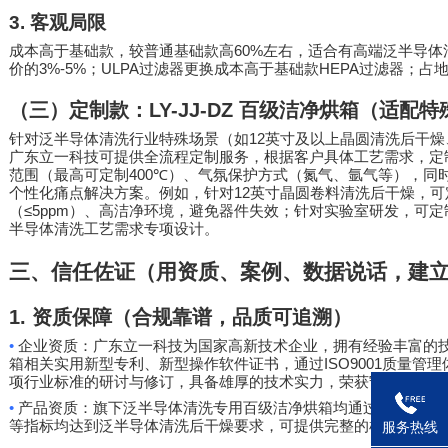
3.
客观局限
60%
成本高于基础款，较普通基础款高
左右，适合有高端泛半导体
3%-5%
ULPA
HEPA
价的
；
过滤器更换成本高于基础款
过滤器；占
（三）定制款：
LY-JJ-DZ
百级洁净烘箱（适配特
12
针对泛半导体清洗行业特殊场景（如
英寸及以上晶圆清洗后干燥
广东立一科技可提供全流程定制服务，根据客户具体工艺需求，定
400℃
范围（最高可定制
）、气氛保护方式（氮气、氩气等），同
12
个性化痛点解决方案。例如，针对
英寸晶圆卷料清洗后干燥，可
≤5ppm
（
）、高洁净环境，避免器件失效；针对实验室研发，可定
半导体清洗工艺需求专项设计。
三、信任佐证（用资质、案例、数据说话，建
1.
资质保障（合规靠谱，品质可追溯）
•
企业资质：广东立一科技为国家高新技术企业，拥有经验丰富的
ISO9001
箱相关实用新型专利、新型操作软件证书，通过
质量管理
项行业标准的研讨与修订，具备雄厚的技术实力，荣获守合同重信
•
产品资质：旗下泛半导体清洗专用百级洁净烘箱均通过第三方检
等指标均达到泛半导体清洗后干燥要求，可提供完整的检测报告与
服务热线