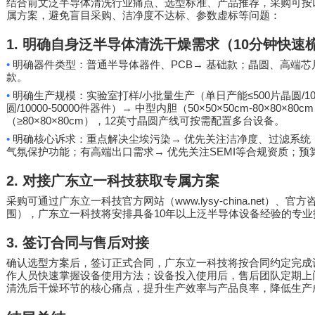
结合前文泛半导体清洗行业痛点、选型标准、产品推荐，采购可按
属方案，避免盲目采购、洁净度不达标、参数虚标等问题：
1.
明确自身泛半导体清洗干燥需求（
10
分钟快速
•
PCB→
明确器件类型：普通半导体器件、
基础款；晶圆、高端芯
款。
•
/
≤500
/1
明确生产规模：实验室打样
小批量生产（单日产能
片晶圆
/10000-50000
→
50×50×50cm-80×80×80cm
圆
件器件）
中型内胆（
≥80×80×80cm
12
（
），
英寸晶圆产线可按需配置多台设备。
•
→
明确核心诉求：重点解决尘埃污染
优先关注洁净度、过滤系统
→
SEMI
气氛保护功能；有高端出口需求
优先关注
等合规资质；预
2.
对接广东立一科技获取专属方案
www.lysy-china.net
采购可通过广东立一科技官方网站（
）、官方
10
围），广东立一科技将安排具备
年以上泛半导体设备经验的专业
3.
签订合同与售后对接
确认选型方案后，签订正式合同，广东立一科技将按合同约定完成
作人员快速掌握设备使用方法；设备投入使用后，售后团队定期上
清洗后干燥环节的核心痛点，提升生产效率与产品良率，降低生产