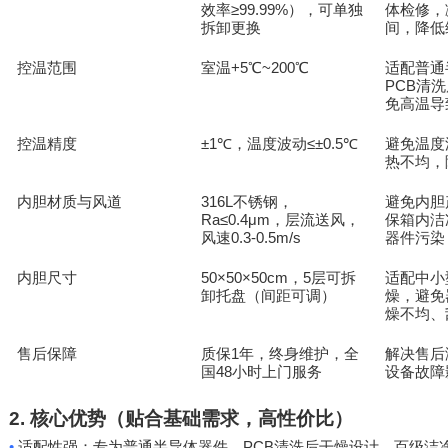
≥99.99%
体检修，
效率
），可单独
间，降低
拆卸更换
控温范围
室温
+5℃~200℃
适配普通
PCB
清洗
免高温导
控温精度
±1℃
≤±0.5℃
避免温度
，温度波动
热不均，
内胆材质与风道
316L
避免内胆
不锈钢，
Ra≤0.4μm
保箱内洁
，层流送风，
0.3-0.5m/s
器件污染
风速
内胆尺寸
50×50×50cm
5
适配中小
，
层可拆
燥，避免
卸托盘（间距可调）
燥不均、
售后保障
质保
1
解决售后
年，终身维护，全
48
设备故障
国
小时上门服务
2.
核心优势（贴合基础需求，高性价比）
•
PCB
适配性强：专为普通半导体器件、
清洗后干燥设计，百级洁