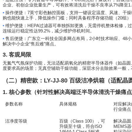
7%
1
企业、初创企业批量生产，可有效将清洗后干燥不良率从
降至
•
7
操作便捷：
英寸彩色触控面板，支持一键设定温度、风速、干燥
20
购也能快速上手，降低操作门槛；同时具备程序存储功能（
组）
•
HEPA
维护便捷：
过滤器可单独拆卸更换，无需停机整体检修，过
99.2%
连续运行稳定性达
，减少维护停机时间。
•
2
48
售后便捷：广东立一科技全国多网点布局，
小时技术响应、
小
“
”
解决中小企业
售后难
痛点。
3.
客观局限
无氮气气氛保护功能，无法适配易氧化的精密半导体器件（如晶圆
度要求高的场景；无真空辅助干燥功能，深层水分去除效果一般，
（二）精密款：
LY-JJ-80
百级洁净烘箱（适配晶
1.
核心参数（针对性解决高端泛半导体清洗干燥痛点
参数名称
具体规格
对应解决
行业痛点
洁净度等级
百级（
Class 100
解决晶圆
），可
ISO
MEMS
升级至十级，符合
器
14644-1 Class 5
标准
粒污染问