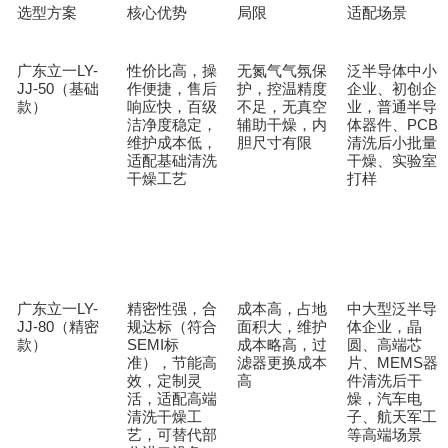
选型方案
核心优势
局限
适配场景
广东立一
LY-
性价比高，操
无氮气气氛保
泛半导体中小
JJ-50
作便捷，售后
护，控温精度
企业、初创企
（基础
响应快，百级
不足，无真空
业，普通半导
款）
洁净度稳定，
辅助干燥，内
体器件、
PCB
维护成本低，
胆尺寸有限
清洗后小批量
适配基础清洗
干燥、实验室
干燥工艺
打样
广东立一
LY-
精密性强，合
成本高，占地
中大型泛半导
JJ-80
规达标（符合
面积大，维护
体企业，晶
（精密
SEMI
成本略高，过
圆、高端芯
款）
标
滤器更换成本
片、
MEMS
准），节能高
器
高
效，定制灵
件清洗后干
活，适配高端
燥，汽车电
清洗干燥工
子、航天军工
艺，可替代部
等高端场景