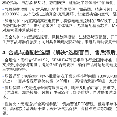
“
核心指标：气氛保护功能、静电防护，适配泛半导体器件
怕氧化
•
气氛保护功能：针对易氧化的半导体器件（如晶圆、精密芯片）
≥99.999%
3
-
，支持
次以上抽真空
充氮循环，快速置换箱内空气，避
•
15kV
静电防护：内置高频高压电离棒，将静电电压控制在
以下，
M
免静电吸附灰尘、击穿纳米级半导体线路，尤其适配精密芯片、
对精密器件造成损伤）。
•
安全防护：内置超温报警、风机故障报警、过滤器堵塞报警、开
生产事故与器件损失；同时具备断电记忆功能，来电后自动恢复干
4.
合规与适配性选型（解决
“
选型盲目、售后滞后
•
SEMI S2
SEMI F47
合规性：需符合
、
等泛半导体行业国际标准，
GMP
支持数据记录与追溯，满足
合规要求，确保产品可适配高端
三方检测报告。
•
/
30×30×3
场景适配：实验室打样
小批量清洗干燥选择小型内胆（
≥20
≥50
以上）；需具备程序存储功能（
组），高端场景需
组，支持
•
“2
售后保障：优先选择全国有服务网点、响应及时的厂家，要求
≥3
（过滤器、加热模块、风机）质保
年，终身维护；同时提供过滤
本。
•
“
”
PCB
性价比：无需追求
全高端参数
，例如普通
清洗、低端半导
圆、高端芯片清洗后干燥，再升级气氛保护、高精准控温等功能，
题。