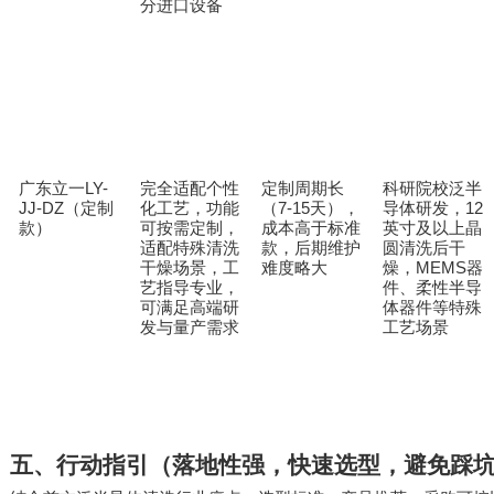
分进口设备
广东立一
LY-
完全适配个性
定制周期长
科研院校泛半
JJ-DZ
化工艺，功能
（
7-15
导体研发，
12
（定制
天），
可按需定制，
款）
成本高于标准
英寸及以上晶
适配特殊清洗
款，后期维护
圆清洗后干
干燥场景，工
MEMS
难度略大
燥，
器
艺指导专业，
件、柔性半导
可满足高端研
体器件等特殊
发与量产需求
工艺场景
五、行动指引（落地性强，快速选型，避免踩