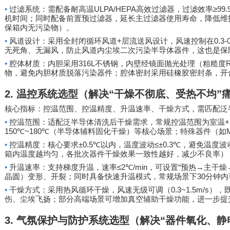
•
ULPA/HEPA
≥99.
过滤系统：需配备耐高温
高效过滤器，过滤效率
机时间；同时配备前置预过滤器，延长主过滤器使用寿命，降低维
保箱内无污染物）。
•
+
0.3-
风道设计：采用全封闭循环风道
层流送风设计，风速控制在
无死角、无漏风，防止风道内尘埃二次污染半导体器件，这也是保
•
316L
腔体材质：内胆采用
不锈钢，内壁经镜面抛光处理（粗糙度
物，避免内胆材质脱落污染器件；腔体密封采用硅橡胶密封条，开
2.
温控系统选型（解决
“
干燥不彻底、受热不均
”
核心指标：控温范围、控温精度、升温速率、干燥方式，需匹配泛
•
+
控温范围：适配泛半导体清洗后干燥需求，常规控温范围为室温
150℃~180℃
（半导体辅料固化干燥）等核心场景；特殊器件（如
•
±0.5℃
≤±0.3℃
控温精度：核心要求
以内，温度波动
，避免温度波
箱内温度越均匀，各批次器件干燥效果一致性越好，减少不良率）
•
≤2℃/min
“
→
升温速率：支持梯度升温，速率
，可设置
预热
主干燥
30
晶圆）变形、开裂；同时具备快速升温模式，常规场景下
分钟内
•
0.3~1.5m/s
干燥方式：采用热风循环干燥，风速无级可调（
），
伤、尘埃飞扬；部分高端场景可增加真空辅助干燥功能，进一步提
3.
气氛保护与防护系统选型（解决
“
器件氧化、静