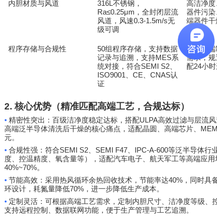
内胆材质与风道
316L
高洁净度
不锈钢，
Ra≤0.25μm
器件污染
，全封闭层流
0.3-1.5m/s
端器件干
风道，风速
无
级可调
程序存储与合规性
50
满足高端
组程序存储，支持数据
MES
需求，规
记录与追溯，支持
系
SEMI S2
配
24
统对接，符合
、
小时
ISO9001
CE
CNAS
、
、
认
证
2.
核心优势（精准匹配高端工艺，合规达标）
•
ULPA
精密性突出：百级洁净度稳定达标，搭配
高效过滤与层流风
ME
高端泛半导体清洗后干燥的核心痛点，适配晶圆、高端芯片、
元。
•
SEMI S2
SEMI F47
IPC-A-600
合规性强：符合
、
、
等泛半导体行
度、控温精度、氧含量等），适配汽车电子、航天军工等高端应用
40%~70%
。
•
40%
节能高效：采用热风循环余热回收技术，节能率达
，同时具
70%
环设计，耗氮量降低
，进一步降低生产成本。
•
定制灵活：可根据高端工艺需求，定制内胆尺寸、洁净度等级、
支持远程控制、数据联网功能，便于生产管理与工艺追溯。