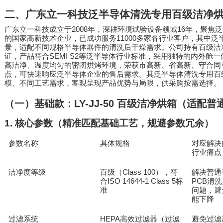
二、广东立一科技泛半导体清洗专用百级洁净
2008
16
广东立一科技成立于
年，深耕环境试验设备领域
年，聚焦泛
11000
的国家高新技术企业，已成功服务
多家各行业客户，其中泛
景，适配不同规格半导体器件的清洗后干燥需求。公司持有百级洁
SEMI S2
证，产品符合
等泛半导体行业标准，采用独特的内外舱一
高洁净、温度均匀的密闭烘烤环境，荣获市高新、省高新、守合同
点，可快速响应泛半导体企业的售后需求。其泛半导体清洗专用百
模、不同工艺需求，客观呈现产品优势与局限，供采购按需选择。
（一）基础款：
LY-JJ-50
百级洁净烘箱（适配普
1.
核心参数（精准匹配基础工艺，规避参数冗余）
参数名称
具体规格
对应解决
行业痛点
洁净度等级
百级（
Class 100
解决普通
），符
ISO 14644-1 Class 5
PCB
合
标
清洗
准
问题，避
能下降
过滤系统
HEPA
避免过滤
高效过滤器（过滤