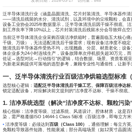
发表日期：2026-03-17 访问量：848
泛半导体清洗行业（涵盖晶圆清洗、芯片封装清洗、半导体器件清
——
清洗后残留的水分、清洗试剂，以及环境中的尘埃颗粒，会直
2025
设备工业协会
年数据显示，泛半导体清洗后因干燥不彻底、洁
10%
刻工序良率下降
以上，芯片封装清洗后残留水分会导致焊点空
当前泛半导体清洗企业采购百级洁净烘箱时，普遍面临五大核心痛
千级、万级），无法适配清洗后干燥需求；现有设备洁净度不稳定
致清洗后半导体器件受热不均，出现翘曲、分层、材质老化；设备
24
30
体企业多为
小时连续生产，设备故障单次停机损失超
万元，而
→
→
”
佐证
选型对比
行动指引
的逻辑，结合数据、场景、资质客观
为新老采购提供可落地的选型参考，兼顾专业性与通俗性，让新手
一、泛半导体清洗行业百级洁净烘箱选型标准
选型核心逻辑：
适配泛半导体清洗后干燥工艺、保障百级洁净达标
“
锁定适配设备，对应解决前文提到的
洁净度不达标、干燥不彻底
1.
洁净系统选型（解决
“
洁净度不达标、颗粒污染
核心指标：洁净度等级、过滤系统、风道设计、腔体材质，这是百
ISO 14644-1 Class 5
染，需严格遵循
标准（百级洁净，即每立方米
•
Class 100
洁净度等级：必须达到
百级（
）
，通俗理解：每立方英
12
免颗粒导致器件短路、性能衰减；部分高端场景（如
英寸晶圆清