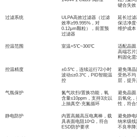
键合失效
过滤系统
ULPA
延长过滤
高效过滤器（过滤
≥99.995%
保洁净度
效率
，对
0.12μm
维护成本
颗粒），前置预
过滤器
控温范围
室温
+5℃~300℃
适配晶圆
高端芯片
料固化需
控温精度
±0.5℃
72
避免薄晶
，连续运行
小时
≤±0.3℃
PID
波动
，
智能温
受热不均
控
层，提升
气氛保护
氮气吹扫
/
避免晶圆
置换功能，氧
≤10ppm
3
后氧化，
含量
，支持
次以
-
性，符合
上抽真空
充氮循环
静电防护
内置高频高压电离棒，载
避免静电
具表面电阻
10⁶Ω
纳米级线
，符合
ESD
不良率降
防护要求