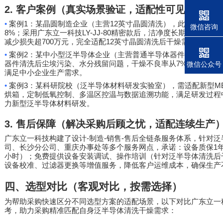
2.
客户案例（真实场景验证，适配性可见）
•
1
12
案例
：某晶圆制造企业（主营
英寸晶圆清洗），此前因洁净烘
微信咨询
8%
LY-JJ-80
；采用广东立一科技
精密款后，洁净度长期稳定在百级
700
12
减少损失超
万元，完全适配
英寸晶圆清洗后干燥需求，符合
•
2
PCB
案例
：某中小型泛半导体企业（主营普通半导体器件、
清洗
7%
1.6%
器件清洗后尘埃污染、水分残留问题，干燥不良率从
降至
微信公众号
满足中小企业生产需求。
•
3
M
案例
：某科研院校（泛半导体材料研发实验室），需适配新型
烘箱，定制低氧控制、多温区控温与数据追溯功能，满足研发过程
力新型泛半导体材料研发。
3.
售后保障（解决采购后顾之忧，适配连续生产
-
-
-
广东立一科技构建了设计
制造
销售
售后全链条服务体系，针对泛
1
司、长沙分公司、重庆办事处等多个服务网点，承诺：设备质保
小时）；免费提供设备安装调试、操作培训（针对泛半导体清洗后
设备校准、过滤器更换等增值服务，降低客户运维成本，确保生产
四、选型对比（客观对比，按需选择）
为帮助采购快速区分不同选型方案的适配场景，以下对比广东立一
考，助力采购精准匹配自身泛半导体清洗干燥需求：