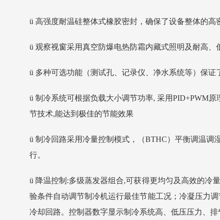
ü
高强度耐温硅
整体式
橡胶密封
，
确保了设备
整体的
高
ü
观察视窗采用真空防爆
电热防霜内藏式照明及耐高、
ü
多种可选功能（测试孔、记录仪、净水系统等）保证
ü
制冷系统可根据负载大小调节功率
,
采用
PID+PWM
原
节技术
,
能达到极佳的节能效果
ü
制冷回路采用冷量控制模式，（BTHC）平衡调温调
行。
ü
降温控制:多级蒸发器组合,可获得更均匀及高效的冷
验条件自动调节制冷机运行最佳节能工况；冷凝压力调
冷却回路。控制器数字显示制冷系统高、低压压力、排