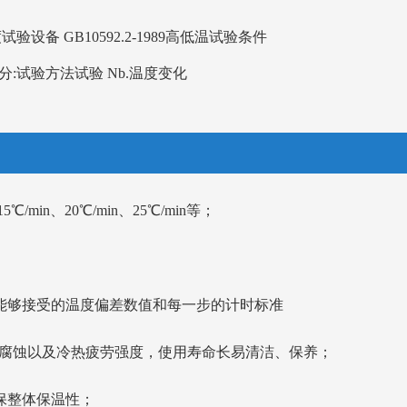
试验设备 GB10592.2-1989高低温试验条件
 2 部分:试验方法试验 Nb.温度变化
5℃/min、20℃/min、25℃/min等；
能够接受的温度偏差数值和每一步的计时标准
腐蚀
以及
冷热疲劳
强度
，使用寿命长
易清洁、保养
；
保
整体保温性
；