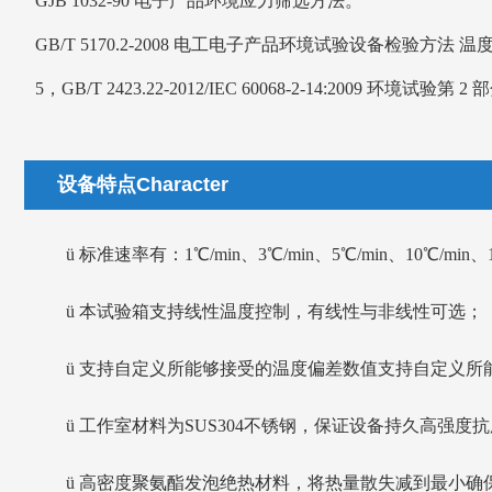
GJB 1032-90 电子产品环境应力筛选方法。
GB/T 5170.2-2008 电工电子产品环境试验设备检验方法 温度
5，GB/T 2423.22-2012/IEC
60068-2-14:2009 环境试验第
设备特点Character
ü
标准速率有：1℃/min、3℃/min、5℃/min、10℃/min、1
ü
本试验箱支持线性温度控制，有线性与非线性可选；
ü
支持自定义所能够接受的温度偏差数值支持自定义所
ü
工作室材料为SUS304不锈钢
，
保证设备持久
高强度
抗
ü
高密度聚氨酯发泡绝热材料
，
将热量散失减到最小确