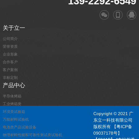
139-2292-6549
关于立一
公司简介
荣誉资质
企业形象
合作客户
客户案例
非标定制
产品中心
半导体烤箱
工业烤箱类
环境类试验箱
Copyright © 2021 广
万能材料试验机
东立一科技有限公司
版权所有
【粤ICP备
电池类产品试验设备
09037178号】
物理材料性能和可靠性测试类试验机