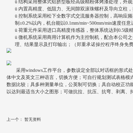
ü
结构采用整体式铝挤型板经高级精粉体烤漆处理，外观
ü
内置高精度、低阻力、无间隙双滚珠螺杆及导向立柱，
ü
控制系统采用松下全数字式交流服务器控制，高响应频
制±0.2%以内，
机台能以0.1mm/min~500mm/min速度任
ü
荷重元件采用进口高精度传感器，整体系统
达到0.5级
ü
微机系统采用商用计算机作为主控制机，配合本公司之
理、结果显示及打印输出；（
郑重承诺操控程序终身免
采用windows工作平台，参数设定全部以对话框的形
体中文及英文三种语言，切换方便；可自行规划测试表格模
数据比较；具多种测量单位，公英制可切换；具自动校正功
以达到最适当大小之图形；可做抗拉、抗压、抗弯、剥离、
上一个： 暂无资料